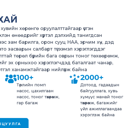
ХАЙ
хувийн хөрөнгө оруулалттайгаар үүсгэн
хлэн өнөөдрийг хүртэл дэлхийд танигдсан
эс зам барилга, орон сууц НАА, эрчим хүч, дэд
 авто засварын салбарт түгээмэл хэрэглэгддэг
ттай төрөл бүрийн бага оврын тоног төхөөрөмж,
дийг эх орныхоо хэрэглэгчдэд баталгаат чанар,
этгэл ханамжтайгаар нийлүүлж байна
100+
2000+
Төрлийн помп
Дотоод, гадаадын
насос, цахилгаан
байгууллага, хувь
насос, тоног төхөөрөмж,
хүмүүс манай тоног
гар багаж
төхөөрөмж, багажийг
үйл ажиллагаандаа
хэрэглэж байна
ЛЦУУЛГА