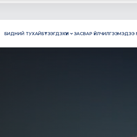
БИДНИЙ ТУХАЙ
БҮТЭЭГДЭХҮҮН
ЗАСВАР ҮЙЛЧИЛГЭЭ
МЭДЭЭ 