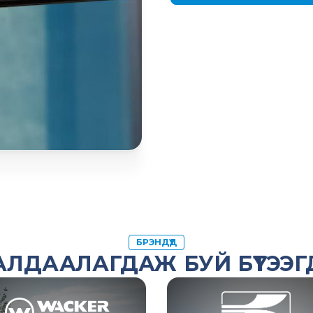
БРЭНДҮҮД
ЛДААЛАГДАЖ БУЙ БҮТЭЭГД