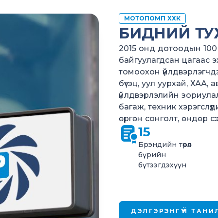
МОТОПОМП ХХК
БИДНИЙ ТУ
2015 онд дотоодын 100 
байгуулагдсан цагаас э
томоохон үйлдвэрлэгчдэ
бүтэц, уул уурхай, ХАА,
үйлдвэрлэлийн зориулал
багаж, техник хэрэгслүү
өргөн сонголт, өндөр с
15
Брэндийн төрөл
бүрийн
бүтээгдэхүүн
ДЭЛГЭРЭНГҮЙ ТАНИ