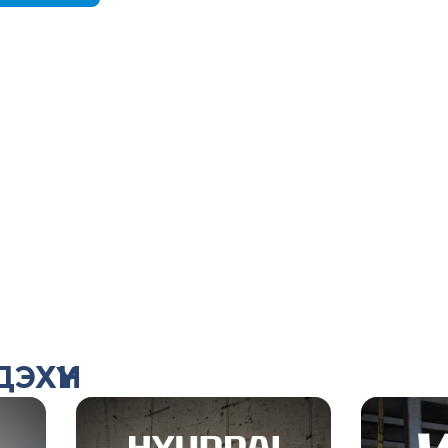
ЭХҮҮН