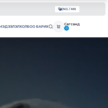
ENG / MN
Сагсанд
МЭДЭЭЛЭЛ
ХОЛБОО БАРИХ
0