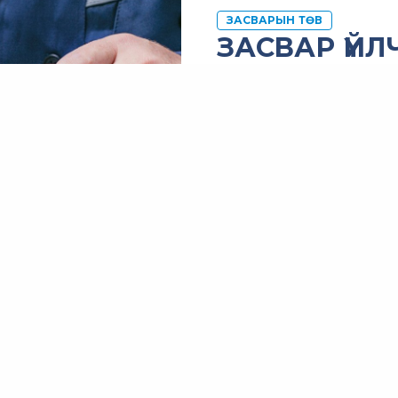
ЗАСВАРЫН ТӨВ
ЗАСВАР ҮЙ
Бид өөрийн худалдаалж буй 
засвар үйлчилгээ үзүүлэхээ
үйлчилгээг мэргэжлийн тү
сэлбэг хэрэгслийн байнгын 
заавар зөвөлгөө өгч, сургалт
Тогтмол харилцагч байгуулл
байнгын
ON-SITE
инженери
дэмжлэгийг түргэн шуурхай
ажиллагааг хангаж ажилла
94005560
утсаар хүлээн ав
лавлагаа, үйлчилгээний мэ
ХАЯГ БАЙРШИЛ