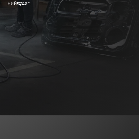
нийлүүлдэг.