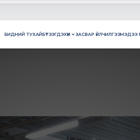
БИДНИЙ ТУХАЙ
БҮТЭЭГДЭХҮҮН
ЗАСВАР ҮЙЛЧИЛГЭЭ
МЭДЭЭ 