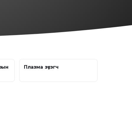
рын
Плазма зүсэгч