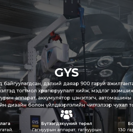
GYS
нд байгуулагдсан, дэлхий даяар 900 гаруй ажилтант
лэлтэд тогтмол хөрөнгө оруулалт хийж, мэдлэг эзэмш
уурын аппарат, аккумулятор цэнэглэгч, автомашины
мжийн дизайн болон үйлдвэрлэлийн чиглэлээр чухал т
шлага
Бүтээгдэхүүний төрөл
Бо
гатай.
Гагнуурын аппарат, гагнуурын
130 га