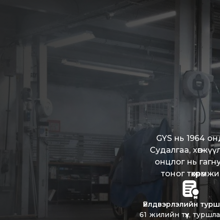
GYS нь 1964 о
Судалгаа, хөгжүү
онцлог нь гагн
тоног төхөөрө
Үйлдвэрлэлийн тур
61 жилийн түүх, туршла