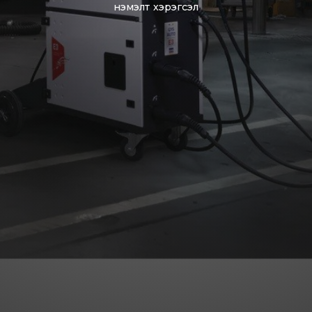
нэмэлт хэрэгсэл