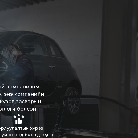
ай компани юм.
иж, энэ компанийн
 кузов засварын
оглогч болсон.
рлуулалтын хүрээ
руй оронд бүтээгдэхүүнээ