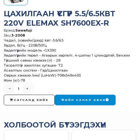
ЦАХИЛГААН ҮҮСГҮҮР 5.5/6.5КВТ
220V ELEMAX SH7600EX-R
Брэнд:
Sawafuji
Sku:
3-2008
Чадал, (хэвийн/дээд) kвт -5.6/6.5
Хүчдэл, B/гц - 220В/50Гц
Хөдөлгүүрийн модель -GX390
Хөдөлгүүрийн төрөл - Агаарын хөргөлт, 4-шатны 1 цлиндртэй, Бензин
Түлшний савны хэмжээ (л) - 28
Тасралтгүй ажиллах хугацаа- 7.2
Асаалтын систем - Гар/Цахилгаан
Оврын хэмжээ /мм/ (LxHxW)-708x548x493
Жин (кг)-78
САГСАНД ХИЙХ
ҮНИЙН САНАЛ АВАХ
ХОЛБООТОЙ БҮТЭЭГДЭХҮҮН