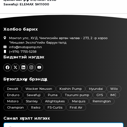
Sawafuji ELEMAX SH11000
Холбоо барих
Монгол улс, ХУД, Чингисийн өргөн чөлөө - 273, 2 -р хороо
"Мишээл Экспо"гийн баруун талд
info@motopomp.mn
(+976) 7755-5258
Бидэнтэй нэгдэх
Бүтээгдэхүүн брэндүүд
Dewalt
Wacker Neuson
Koshin Pump
Hyundai
Wilo
Enduro
Sawafuji
Puma
Tsurumi pump
GYS
IMC
Motoro
Stanley
Allightsykes
Marquis
Remington
Champion
Raiko
FS-Curtis
First Air
Санал хүсэлт илгээх