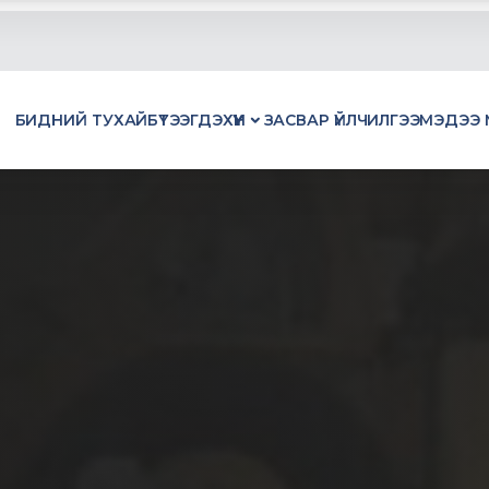
БИДНИЙ ТУХАЙ
БҮТЭЭГДЭХҮҮН
ЗАСВАР ҮЙЛЧИЛГЭЭ
МЭДЭЭ 