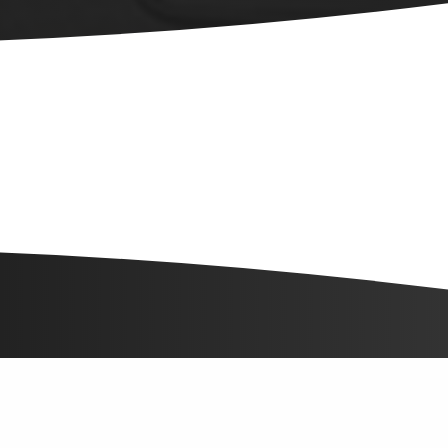
анал хүсэлт илгээх