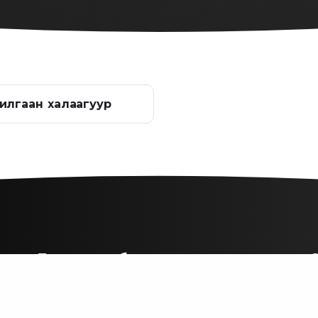
илгаан халаагуур
Бүтээгдэхүүн брэндүүд
С
өө
Dewalt
Wacker Neuson
Koshin Pump
Hyundai
Wilo