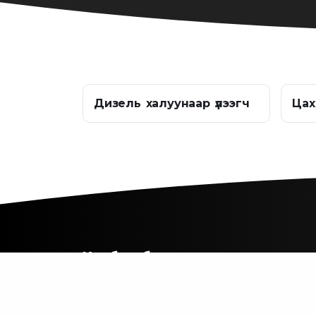
Дизель халуунаар үлээгч
Цах
Холбоо барих
Монгол улс, ХУД, Чингисийн өргөн чөл
- 273, 2 -р хороо "Мишээл Экспо"гийн