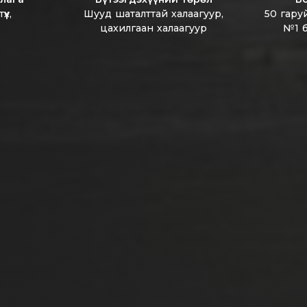
үх,
Шууд шаталттай халаагуур,
50 гару
цахилгаан халаагуур
№1 б