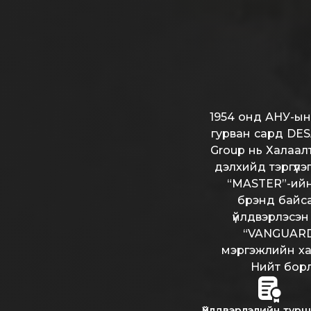
1954 онд АНУ-ын 
гурван сард DES
Group нь Халаал
дэлхийд тэргүүлэ
“MASTER”-ийн 
брэнд байса
үйлдвэрлэсэн 
“VANGUARD” 
мэргэжлийн ха
Нийт борл
Үйлдвэрлэлийн тур