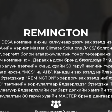
REMINGTON
DESA компани анхны халуунаар үлээгч зах зээлд нэвт
A-ийн нэрийг Master Climate Solutions /MCS/ болго
т, хөргөлт болон агааржуулалтын тоног төхөөрөмжи
гч компани юм. Дараах үндсэн брэнд бүтээгдэхүүнийг үй
халуун үлээгчийн хувьд сүүлийн 50 гаруй жилийн т
ар ирсэн. “MCS” нь АНУ, Канадын зах зээлд нийлүүлэ
бүтээгдэхүүнүүд “REMINGTON” хоёрдогч зах зээлд нийлүүлэ
тактикийн зориулалтаар үйлдвэрлэдэг бүтээгдэхүүн. 
лаагуур үйлдвэрлэлийн салбарт дэлхийн хамгийн т
уулалтын 80 гаруй хувийн МАСТЕР брэнд дангаара
шлага
Бүтээгдэхүүний төрөл
Бо