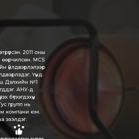
рүүлсэн. 2011 оны
н өөрчилсөн. MCS
йн үйлдвэрлэлээр
лдвэрлэдэг. Үүнд:
урш Дэлхийн №1
гддэг. АНУ-д
х бүтээгдэхүүн
Тус групп нь
ом компани юм.
а эзэлдэг.
рлуулалтын хүрээ