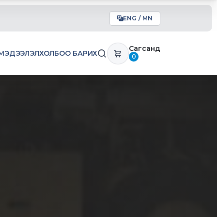
ENG / MN
Сагсанд
МЭДЭЭЛЭЛ
ХОЛБОО БАРИХ
0