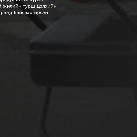
й жилийн турш Дэлхийн
рэнд байсаар ирсэн