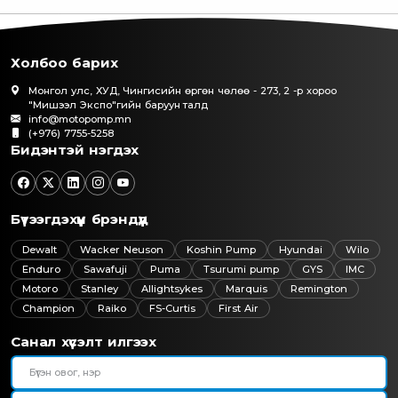
Холбоо барих
Монгол улс, ХУД, Чингисийн өргөн чөлөө - 273, 2 -р хороо
"Мишээл Экспо"гийн баруун талд
info@motopomp.mn
(+976) 7755-5258
Бидэнтэй нэгдэх
Бүтээгдэхүүн брэндүүд
Dewalt
Wacker Neuson
Koshin Pump
Hyundai
Wilo
Enduro
Sawafuji
Puma
Tsurumi pump
GYS
IMC
Motoro
Stanley
Allightsykes
Marquis
Remington
Champion
Raiko
FS-Curtis
First Air
Санал хүсэлт илгээх