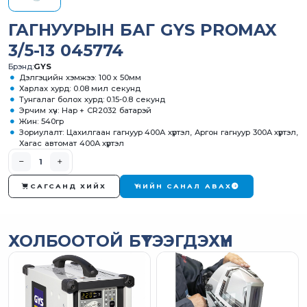
ГАГНУУРЫН БАГ GYS PROMAX
3/5-13 045774
Брэнд:
GYS
Дэлгэцийн хэмжээ: 100 х 50мм
Харлах хурд: 0.08 мил секунд
Тунгалаг болох хурд: 0.15-0.8 секунд
Эрчим хүч: Нар + CR2032 батарэй
Жин: 540гр
Зориулалт: Цахилгаан гагнуур 400А хүртэл, Аргон гагнуур 300А хүртэл,
Хагас автомат 400А хүртэл
САГСАНД ХИЙХ
ҮНИЙН САНАЛ АВАХ
ХОЛБООТОЙ БҮТЭЭГДЭХҮҮН