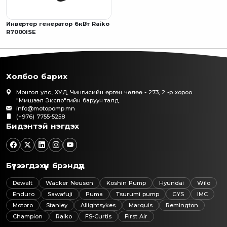
Инвертер генератор 6кВт Raiko
R7000ISE
Холбоо барих
Монгол улс, ХУД, Чингисийн өргөн чөлөө - 273, 2 -р хороо
"Мишээл Экспо"гийн баруун талд
info@motopomp.mn
(+976) 7755-5258
Бидэнтэй нэгдэх
Бүтээгдэхүүн брэндүүд
Dewalt
Wacker Neuson
Koshin Pump
Hyundai
Wilo
Enduro
Sawafuji
Puma
Tsurumi pump
GYS
IMC
Motoro
Stanley
Allightsykes
Marquis
Remington
Champion
Raiko
FS-Curtis
First Air