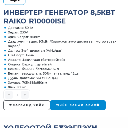
ИНВЕРТЕР ГЕНЕРАТОР 8,5КВТ
RAIKO R10000ISE
Давтамж: 50Hz
Хүчдэл: 230V
Хүчин чадал: 8.5кВт
Дээд хүчин чадал: 9.3кВт /Хоромхон зуур цахилгаан мотор асаах
чадал/
Дэлгэц: 3-в-1 дижитал (V/Hz/цаг)
USB порт: Тийм
Асаалт: Цахилгаан (баттерейтай)
Онцлог: Бариул, дугуйтай
Бензин банкны багтаамж: 32л
Бензин зарцуулалт: 50%-н ачаалалд 12цаг
Дууны давтамж: 7м-т 60dB(A)
Хэмжээ: 705x685x810мм
Жин: 108кг
САГСАНД ХИЙХ
ҮНИЙН САНАЛ АВАХ
ХОЛБООТОЙ БҮТЭЭГДЭХҮҮН