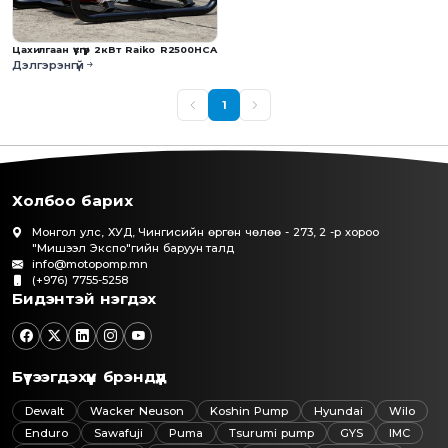
Цахилгаан үүсгүүр 2кВт Raiko R2500HCA
Дэлгэрэнгүй
1
Холбоо барих
Монгол улс, ХУД, Чингисийн өргөн чөлөө - 273, 2 -р хороо
"Мишээл Экспо"гийн баруун талд
info@motopomp.mn
(+976) 7755-5258
Бидэнтэй нэгдэх
Бүтээгдэхүүн брэндүүд
Dewalt
Wacker Neuson
Koshin Pump
Hyundai
Wilo
Enduro
Sawafuji
Puma
Tsurumi pump
GYS
IMC