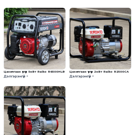
Цахилгаан үүсгүүр 5кВт Raiko R6500HLB
Цахилгаан үүсгүүр 2кВт Raiko R2500CA
Дэлгэрэнгүй
Дэлгэрэнгүй