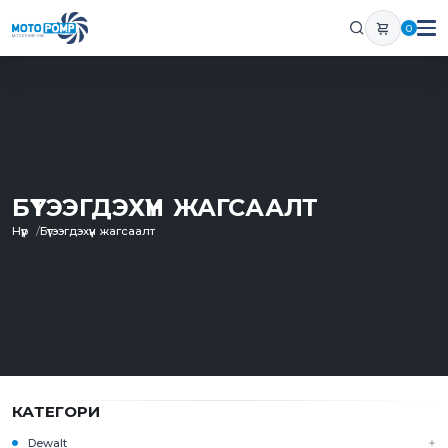
0
БҮТЭЭГДЭХҮҮН ЖАГСААЛТ
Нүүр
Бүтээгдэхүүн жагсаалт
КАТЕГОРИ
Dewalt