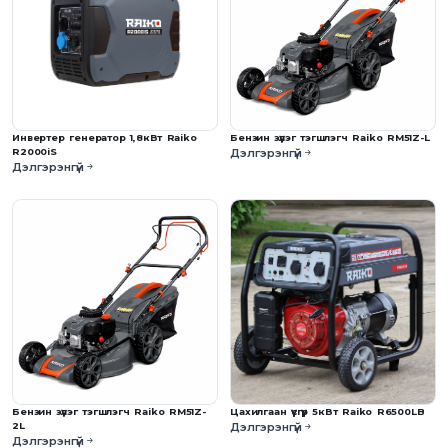
Инвертер генератор 1,8кВт Raiko
Бензин зүлэг тэгшлэгч Raiko RM51Z-L
R2000iS
Дэлгэрэнгүй
Дэлгэрэнгүй
Бензин зүлэг тэгшлэгч Raiko RM51Z-
Цахилгаан үүсгүүр 5кВт Raiko R6500LB
2L
Дэлгэрэнгүй
Дэлгэрэнгүй