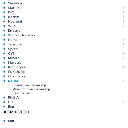
Sawafuji
Stanley
IMC
Koshin
Hyundai
Wilo
Enduro
Wacker Neuson
Puma
Tsurumi
Sykes
GYS
Motoro
Marquis
Remington
FS-CURTIS
Champion
Raiko
Задгай цахилгаан үүсгүүр
Инвертер цахилгаан үүсгүүр
Зүлэг тэгшлэгч
First Air
LEO
Бүгд
ХЭРЭГЛЭЭ
Бүгд