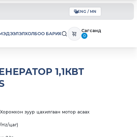
ENG / MN
Сагсанд
МЭДЭЭЛЭЛ
ХОЛБОО БАРИХ
0
ЕНЕРАТОР 1,1КВТ
S
т /Хоромхон зуур цахилгаан мотор асаах
/Hz/цаг)