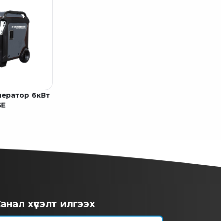
нератор 6кВт
SE
анал хүсэлт илгээх