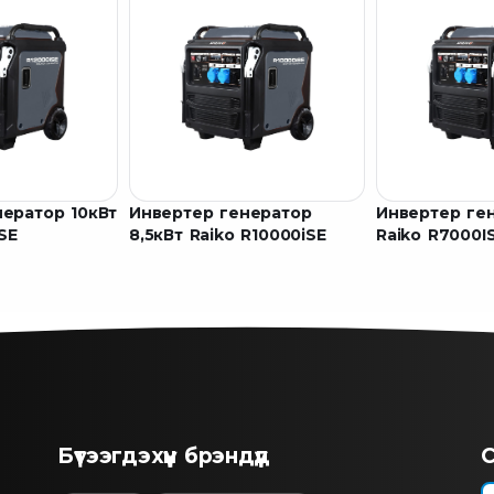
ератор 10кВт
Инвертер генератор
Инвертер ге
SE
8,5кВт Raiko R10000iSE
Raiko R7000I
Бүтээгдэхүүн брэндүүд
С