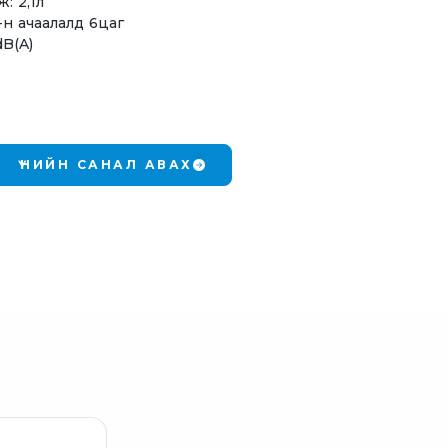
: 2,1л
-н ачаалалд 6цаг
dB(A)
ҮНИЙН САНАЛ АВАХ