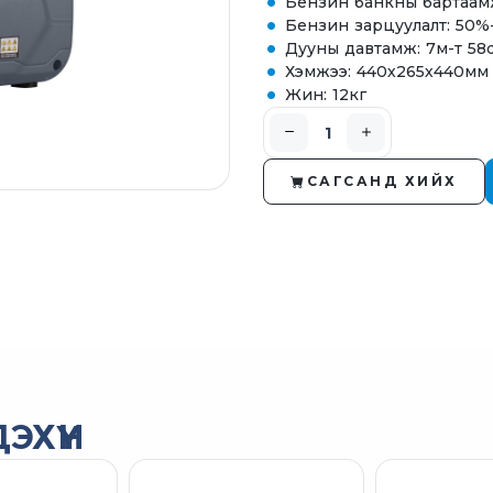
Бензин банкны бартаамж
Бензин зарцуулалт: 50%
Дууны давтамж: 7м-т 58
Хэмжээ: 440х265х440мм
Жин: 12кг
САГСАНД ХИЙХ
ЭХҮҮН