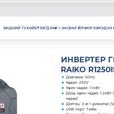
БИДНИЙ ТУХАЙ
БҮТЭЭГДЭХҮҮН
ЗАСВАР ҮЙЛЧИЛГЭЭ
МЭДЭЭ 
ИНВЕРТЕР Г
RAIKO R1250I
Давтамж: 50Hz
Хүчдэл: 230V
Хүчин чадал: 1.1кВт
Дээд хүчин чадал: 1.2кВ
чадал/
Дэлгэц: 3-в-1 дижитал (V
USB порт: Тийм