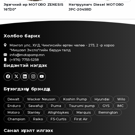
Зүсэгчний ир MOTORO ZENESIS
Нягтруулагч Diesel MOTORO
16"/20"
JPC-2045RD
Холбоо барих
Монгол улс, ХУД, Чингисийн өргөн чөлөө - 273, 2 -р хороо
"Мишээл Экспо"гийн баруун талд
info@motopomp.mn
(+976) 7755-5258
Бидэнтэй нэгдэх
Бүтээгдэхүүн брэндүүд
Dewalt
Wacker Neuson
Koshin Pump
Hyundai
Wilo
Enduro
Sawafuji
Puma
Tsurumi pump
GYS
IMC
Motoro
Stanley
Allightsykes
Marquis
Remington
Champion
Raiko
FS-Curtis
First Air
Санал хүсэлт илгээх