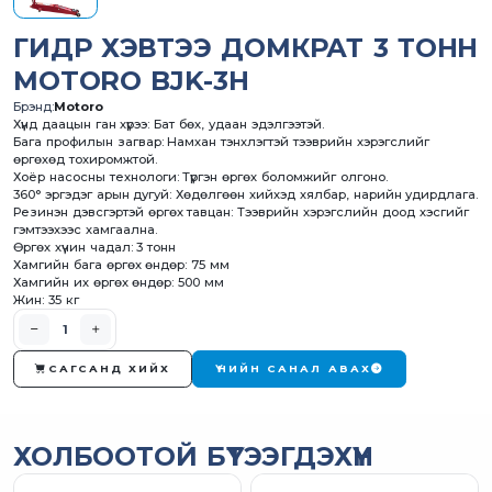
ГИДР ХЭВТЭЭ ДОМКРАТ 3 ТОНН
MOTORO BJK-3H
Брэнд:
Motoro
Хүнд даацын ган хүрээ: Бат бөх, удаан эдэлгээтэй.
Бага профилын загвар: Намхан тэнхлэгтэй тээврийн хэрэгслийг
өргөхөд тохиромжтой.
Хоёр насосны технологи: Түргэн өргөх боломжийг олгоно.
360° эргэдэг арын дугуй: Хөдөлгөөн хийхэд хялбар, нарийн удирдлага.
Резинэн дэвсгэртэй өргөх тавцан: Тээврийн хэрэгслийн доод хэсгийг
гэмтээхээс хамгаална.
Өргөх хүчин чадал: 3 тонн
Хамгийн бага өргөх өндөр: 75 мм
Хамгийн их өргөх өндөр: 500 мм
Жин: 35 кг
САГСАНД ХИЙХ
ҮНИЙН САНАЛ АВАХ
ХОЛБООТОЙ БҮТЭЭГДЭХҮҮН