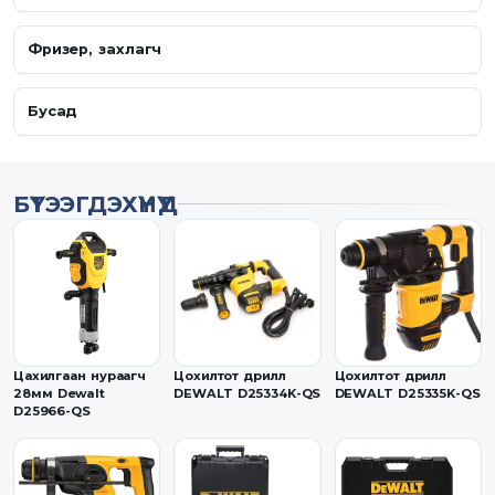
Фризер, захлагч
Бусад
БҮТЭЭГДЭХҮҮНҮҮД
Цахилгаан нураагч
Цохилтот дрилл
Цохилтот дрилл
28мм Dewalt
DEWALT D25334K-QS
DEWALT D25335K-QS
D25966-QS