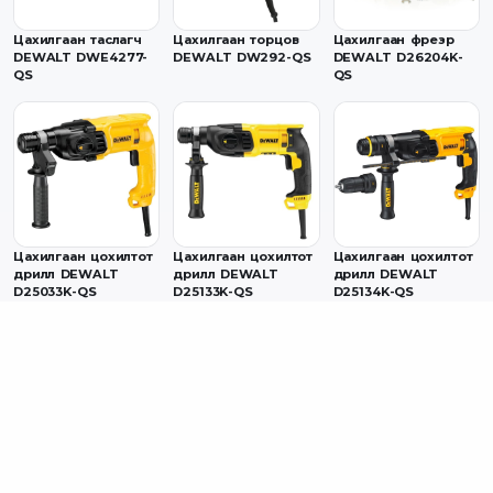
Цахилгаан таслагч
Цахилгаан торцов
Цахилгаан фрезр
DEWALT DWE4277-
DEWALT DW292-QS
DEWALT D26204K-
QS
QS
Цахилгаан цохилтот
Цахилгаан цохилтот
Цахилгаан цохилтот
дрилл DEWALT
дрилл DEWALT
дрилл DEWALT
D25033K-QS
D25133K-QS
D25134K-QS
Цохилтот дрилл
Уран хөрөө DEWALT
Фрезер DEWALT
DEWALT D25143K-KS
DW331K-QS
DW615-QS