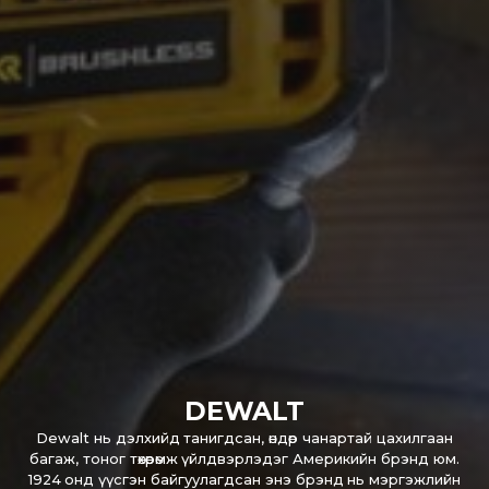
DEWALT
Dewalt нь дэлхийд танигдсан, өндөр чанартай цахилгаан
багаж, тоног төхөөрөмж үйлдвэрлэдэг Америкийн брэнд юм.
1924 онд үүсгэн байгуулагдсан энэ брэнд нь мэргэжлийн