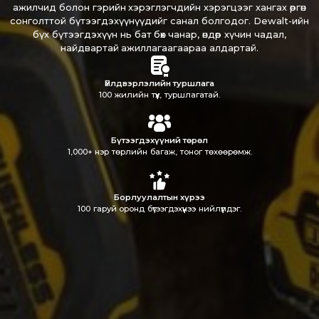
ажилчид болон гэрийн хэрэглэгчдийн хэрэгцээг хангах өргөн
сонголттой бүтээгдэхүүнүүдийг санал болгодог. Dewalt-ийн
бүх бүтээгдэхүүн нь бат бөх чанар, өндөр хүчин чадал,
найдвартай ажиллагаагаараа алдартай.
Үйлдвэрлэлийн туршлага
100 жилийн түүх, туршлагатай.
Бүтээгдэхүүний төрөл
1,000+ нэр төрлийн багаж, тоног төхөөрөмж.
Борлуулалтын хүрээ
100 гаруй оронд бүтээгдэхүүнээ нийлүүлдэг.