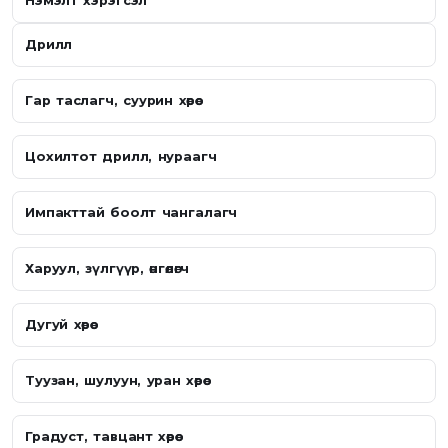
Нэмэлт хэрэгсэл
Дрилл
Гар таслагч, суурин хөрөө
Цохилтот дрилл, нураагч
Импакттай боолт чангалагч
Харуул, зүлгүүр, өнгөлөгч
Дугуй хөрөө
Туузан, шулуун, уран хөрөө
Градуст, тавцант хөрөө