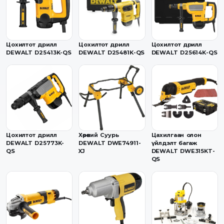
Цохилтот дрилл
Цохилтот дрилл
Цохилтот дрилл
DEWALT D25413K-QS
DEWALT D25481K-QS
DEWALT D25614K-QS
Цохилтот дрилл
Хөрөөний Суурь
Цахилгаан олон
DEWALT D25773K-
DEWALT DWE74911-
үйлдэлт багаж
QS
XJ
DEWALT DWE315KT-
QS