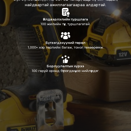
найдвартай ажиллагаагаараа алдартай.
Үйлдвэрлэлийн туршлага
100 жилийн түүх, туршлагатай.
Бүтээгдэхүүний төрөл
1,000+ нэр төрлийн багаж, тоног төхөөрөмж.
Борлуулалтын хүрээ
100 гаруй оронд бүтээгдэхүүнээ нийлүүлдэг.