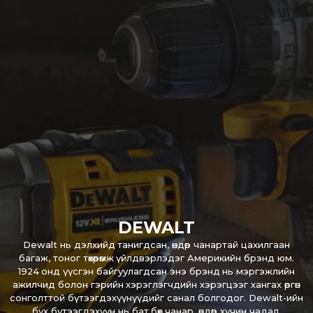
DEWALT
Dewalt нь дэлхийд танигдсан, өндөр чанартай цахилгаан
багаж, тоног төхөөрөмж үйлдвэрлэдэг Америкийн брэнд юм.
1924 онд үүсгэн байгуулагдсан энэ брэнд нь мэргэжлийн
ажилчид болон гэрийн хэрэглэгчдийн хэрэгцээг хангах өргөн
сонголттой бүтээгдэхүүнүүдийг санал болгодог. Dewalt-ийн
бүх бүтээгдэхүүн нь бат бөх чанар, өндөр хүчин чадал,