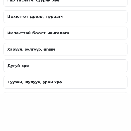
Гар таслагч, суурин хөрөө
Цохилтот дрилл, нураагч
Импакттай боолт чангалагч
Харуул, зүлгүүр, өнгөлөгч
Дугуй хөрөө
Туузан, шулуун, уран хөрөө
Градуст, тавцант хөрөө
Фризер, захлагч