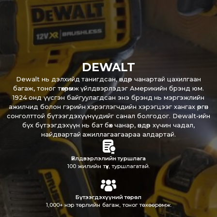
DEWALT
Dewalt нь дэлхийд танигдсан, өндөр чанартай цахилгаан
багаж, тоног төхөөрөмж үйлдвэрлэдэг Америкийн брэнд юм.
1924 онд үүсгэн байгуулагдсан энэ брэнд нь мэргэжлийн
ажилчид болон гэрийн хэрэглэгчдийн хэрэгцээг хангах өргөн
сонголттой бүтээгдэхүүнүүдийг санал болгодог. Dewalt-ийн
бүх бүтээгдэхүүн нь бат бөх чанар, өндөр хүчин чадал,
найдвартай ажиллагаагаараа алдартай.
Үйлдвэрлэлийн туршлага
100 жилийн түүх, туршлагатай.
Бүтээгдэхүүний төрөл
1,000+ нэр төрлийн багаж, тоног төхөөрөмж.