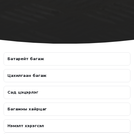
Батарейт багаж
Цахилгаан багаж
Сад цэцэрлэг
Багажны хайрцаг
Нэмэлт хэрэгсэл