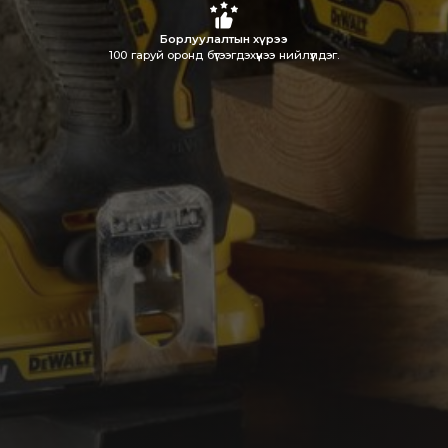
Борлуулалтын хүрээ
100 гаруй оронд бүтээгдэхүүнээ нийлүүлдэг.