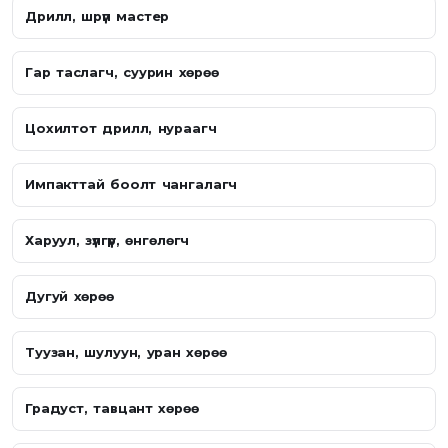
Дрилл, шрүп мастер
Гар таслагч, суурин хөрөө
Цохилтот дрилл, нураагч
Импакттай боолт чангалагч
Харуул, зүлгүүр, өнгөлөгч
Дугуй хөрөө
Туузан, шулуун, уран хөрөө
Градуст, тавцант хөрөө