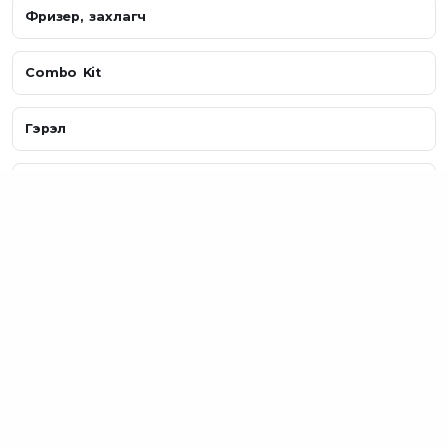
Фризер, захлагч
Combo Kit
Гэрэл
Радио, Спикер
Бусад
БҮТЭЭГДЭХҮҮНҮҮД